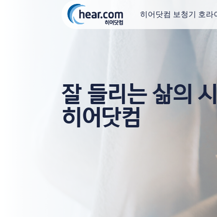
히어닷컴 보청기 호라
잘 들리는 삶의 시
히어닷컴