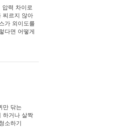
의 압력 차이로
 찌르지 않아
왁스가 외이도를
그렇다면 어떻게
퀴만 닦는
 하거나 살짝
 청소하기