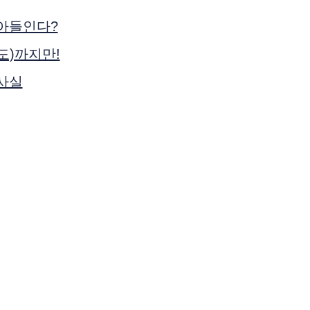
아들인다?
도)까지만!
사실